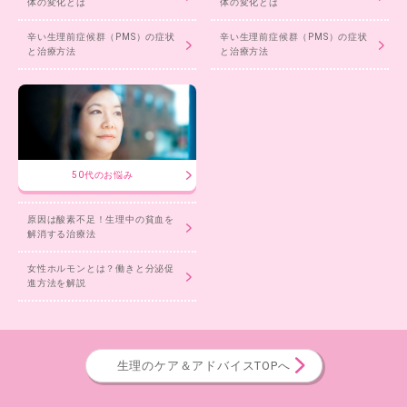
体の変化とは
体の変化とは
辛い生理前症候群（PMS）の症状
辛い生理前症候群（PMS）の症状
と治療方法
と治療方法
50代のお悩み
原因は酸素不足！生理中の貧血を
解消する治療法
女性ホルモンとは？働きと分泌促
進方法を解説
生理のケア＆アドバイスTOPへ