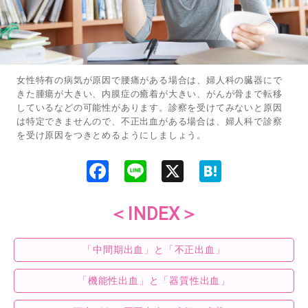
女性特有の病気が原因で腰痛がある場合は、婦人科の臓器にで
きた腫瘍が大きい、内膜症の癒着が大きい、がんが骨まで転移
しているなどの可能性があります。診察を受けてみないと原因
は特定できませんので、不正出血がある場合は、婦人科で診察
を受け原因をつきとめるようにしましょう。
F
L
X
H
a
i
a
c
n
t
e
e
e
b
n
＜INDEX＞
o
a
o
k
「中間期出血」と「不正出血」
「機能性出血」と「器質性出血」