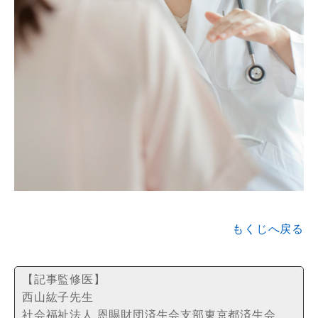
もくじへ戻る
【記事監修医】
西山紘子先生
社会福祉法人 恩賜財団済生会支部東京都済生会