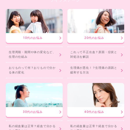
10代のお悩み
20代のお悩み
生理周期・期間や体の変化など、
これって不正出血？原因・症状と
生理の仕組み
対処法を解説
おりものって何？おりもので分か
生理痛が悪化！？生理痛の原因と
る体の変化
緩和する方法
30代のお悩み
40代のお悩み
私の経血量は正常？経血で分かる
私の経血量は正常？経血で分かる