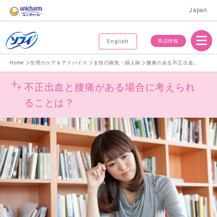
Japan
Menu
商品情報
English
Home
生理のケア＆アドバイス
女性の病気・婦人病
腰痛のある不正出血は要注意！適切な対処法は
不正出血と腰痛がある場合に考えられ
ることは？