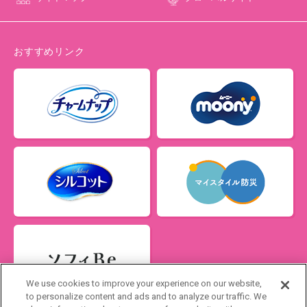
おすすめリンク
閉じる
We use cookies to improve your experience on our website,
ソフィの生理管理アプリ
to personalize content and ads and to analyze our traffic. We
ソフィBe