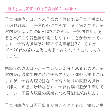
腰痛がある不正出血は子宮内膜症の症状？
子宮内膜症とは、本来子宮の内側にある子宮内膜に似
た細胞組織が、子宮以外にできてしまう病気です。子
宮内膜症は女性の6〜10%にみられ、子宮内膜症があ
ると不妊症や骨盤痛が発症しやすいことがわかってい
ます。子宮内膜症診断時の平均年齢は27才ですが、
10〜20代の若い世代にも多くみられようになってき
ました。
内膜症の原因はわかっていない部分もあるものの、子
宮内膜は通常生理の時に子宮内腔から体外へ排出され
ますが、子宮内腔ではなく子宮の周りの腹腔内臓器
（卵巣、直腸、膀胱など）に子宮内膜細胞が生着して
しまい、子宮内膜症の病巣となる可能性があります。
子宮内膜症では不正出血がおこるとともに、激しい生