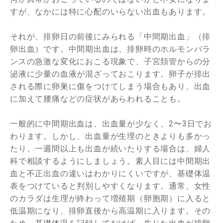
すが、なかには特に心配のいらない出血もあります。
それが、排卵日の前後にみられる「中間期出血」（排
卵出血）です。中間期出血は、排卵時のホルモンバラ
ンスの急激な変化におこる現象で、子宮頚管からの分
泌液に少量の血液が混ざっておこります。卵子が排出
される際に卵巣に傷をつけてしまう場合もあり、出血
に加えて腰痛などの症状があらわれることも。
一般的に中間期出血は、出血量が少なく、2〜3日でお
わります。しかし、出血量が生理のときよりも多かっ
たり、一週間以上も出血が続いたりする場合は、婦人
科で相談するようにしましょう。素人目には中間期出
血と不正出血の違いはわかりにくいですが、基礎体温
表をつけていると判別しやすくなります。通常、女性
のカラダは生理が終わって増殖期（卵胞期）に入ると
低温期になり、排卵直後から高温期に入ります。その