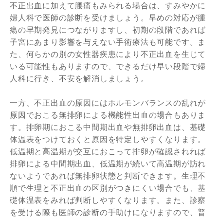
不正出血に加えて腰痛もみられる場合は、すみやかに
婦人科で医師の診断を受けましょう。早めの対応が腫
瘍の早期発見につながりますし、初期の段階であれば
子宮にあまり影響を与えない手術療法も可能です。ま
た、何らかの別の女性器疾患により不正出血を生じて
いる可能性もありますので、できるだけ早い段階で婦
人科に行き、不安を解消しましょう。
一方、不正出血の原因にはホルモンバランスの乱れが
原因でおこる無排卵による機能性出血の場合もありま
す。排卵期におこる中間期出血や無排卵出血は、基礎
体温表をつけておくと原因を特定しやすくなります。
低温期と高温期が交互におこって排卵が確認されれば
排卵による中間期出血、低温期が続いて高温期が訪れ
ないようであれば無排卵状態と判断できます。生理不
順で生理と不正出血の区別がつきにくい場合でも、基
礎体温表をみれば判断しやすくなります。また、診察
を受ける際も医師の診断の手助けになりますので、普