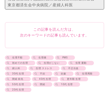
東京都済生会中央病院／産婦人科医
この記事を読んだ方は、
次のキーワードの記事も読んでいます。
生理不順
生理痛
PMS
初めての生理
生理がこない
生理 運動
婦人科
生理 ストレス
不正出血
30代 生理
不妊
妊娠
生理周期
閉経 前兆
40代 生理
更年期 生理
50代 生理
閉経
10代 生理
20代 生理