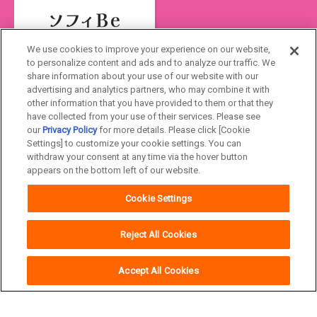
We use cookies to improve your experience on our website,
to personalize content and ads and to analyze our traffic. We
share information about your use of our website with our
Japan
advertising and analytics partners, who may combine it with
other information that you have provided to them or that they
have collected from your use of their services. Please see
our
Privacy Policy
for more details. Please click [Cookie
ユニ・チャームHOME
お問い合わせ
Settings] to customize your cookie settings. You can
withdraw your consent at any time via the hover button
ウェブサイト利用規約
プライバシーポリシー
appears on the bottom left of our website.
公式アカウント コミュニティガイドライ
障がいの表記について
Cookie Settings
ン
Reject All Cookies
Accept All Cookies
Copyright© Unicharm Corporation