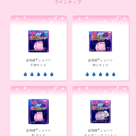
ラインナップ
®
®
超熟睡
ショーツ
超熟睡
ショーツ
S-Mサイズ
M-Lサイズ
®
®
超熟睡
ショーツ
超熟睡
ショーツ
XLサイズ
オーガニックコットン