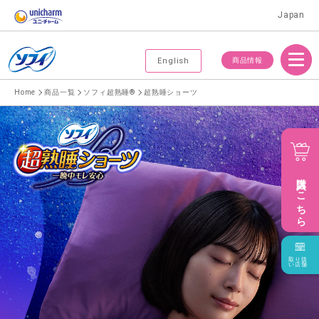
Japan
Menu
商品情報
English
Home
商品一覧
ソフィ超熟睡®
超熟睡ショーツ
購入はこちら
取り扱
い店舗