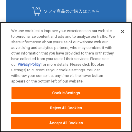
ソフィ商品のご購入はこちら
We use cookies to improve your experience on our website,
to personalize content and ads and to analyze our traffic. We
share information about your use of our website with our
advertising and analytics partners, who may combine it with
other information that you have provided to them or that they
商品一覧
キャンペーン
have collected from your use of their services. Please see
our
Privacy Policy
for more details. Please click [Cookie
広告ギャラリー
生理のケア＆アドバイス
Settings] to customize your cookie settings. You can
withdraw your consent at any time via the hover button
ソフィの想い
ソフィクラブ
appears on the bottom left of our website.
サイトマップ
グローバルサイト
Cookie Settings
Reject All Cookies
おすすめリンク
Accept All Cookies