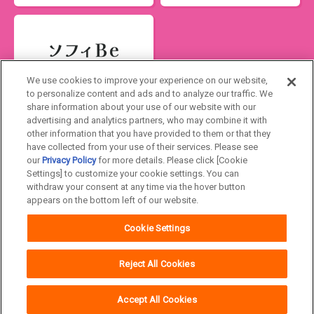
We use cookies to improve your experience on our website,
to personalize content and ads and to analyze our traffic. We
share information about your use of our website with our
Japan
advertising and analytics partners, who may combine it with
other information that you have provided to them or that they
have collected from your use of their services. Please see
our
Privacy Policy
for more details. Please click [Cookie
ユニ・チャームHOME
お問い合わせ
Settings] to customize your cookie settings. You can
withdraw your consent at any time via the hover button
ウェブサイト利用規約
プライバシーポリシー
appears on the bottom left of our website.
公式アカウント コミュニティガイドライ
障がいの表記について
Cookie Settings
ン
Reject All Cookies
Accept All Cookies