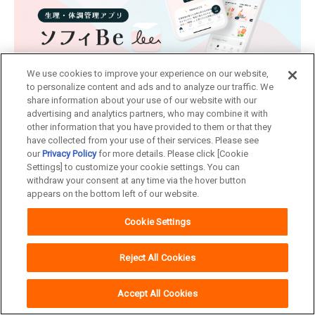
閉じる
We use cookies to improve your experience on our website,
ソフィの生理管理アプリ
to personalize content and ads and to analyze our traffic. We
ソフィBe
share information about your use of our website with our
advertising and analytics partners, who may combine it with
other information that you have provided to them or that they
have collected from your use of their services. Please see
our
Privacy Policy
for more details. Please click [Cookie
Settings] to customize your cookie settings. You can
withdraw your consent at any time via the hover button
appears on the bottom left of our website.
生理のCARE & ADVICE
はじめてからだナビ
Cookie Settings
Reject All Cookies
Accept All Cookies
妊活からだナビ
受験生応援サイト