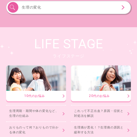
生理の変化
LIFE STAGE
ライフステージ
10代のお悩み
20代のお悩み
生理周期・期間や体の変化など、
これって不正出血？原因・症状と
生理の仕組み
対処法を解説
おりものって何？おりもので分か
生理痛が悪化！？生理痛の原因と
る体の変化
緩和する方法