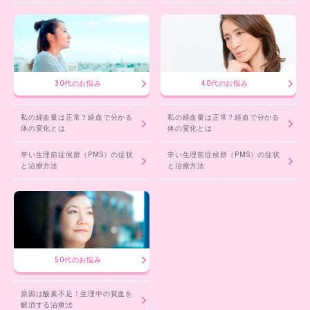
30代のお悩み
40代のお悩み
私の経血量は正常？経血で分かる
私の経血量は正常？経血で分かる
体の変化とは
体の変化とは
辛い生理前症候群（PMS）の症状
辛い生理前症候群（PMS）の症状
と治療方法
と治療方法
50代のお悩み
原因は酸素不足！生理中の貧血を
解消する治療法