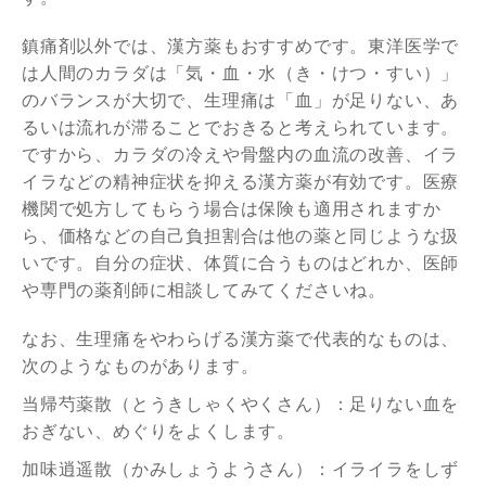
鎮痛剤以外では、漢方薬もおすすめです。東洋医学で
は人間のカラダは「気・血・水（き・けつ・すい）」
のバランスが大切で、生理痛は「血」が足りない、あ
るいは流れが滞ることでおきると考えられています。
ですから、カラダの冷えや骨盤内の血流の改善、イラ
イラなどの精神症状を抑える漢方薬が有効です。医療
機関で処方してもらう場合は保険も適用されますか
ら、価格などの自己負担割合は他の薬と同じような扱
いです。自分の症状、体質に合うものはどれか、医師
や専門の薬剤師に相談してみてくださいね。
なお、生理痛をやわらげる漢方薬で代表的なものは、
次のようなものがあります。
当帰芍薬散（とうきしゃくやくさん）：足りない血を
おぎない、めぐりをよくします。
加味逍遥散（かみしょうようさん）：イライラをしず