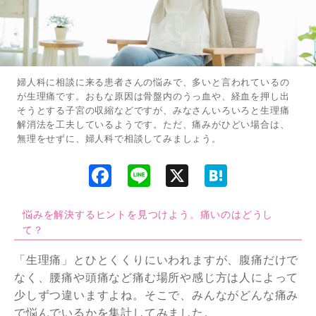
婦人科に相談に来る患者さんの悩みで、多いと言われているの
が生理痛です。おもな原因は骨盤内のうっ血や、経血を押し出
そうとする子宮の収縮などですが、みなさんいろいろと生理痛
解消法を工夫しているようです。ただ、痛みがひどい場合は、
無理をせずに、婦人科で相談してみましょう。
F
L
X
H
a
i
a
c
n
t
e
e
e
b
n
悩みを解決するヒントを見つけよう。痛いのはどうし
o
a
て？
o
k
「生理痛」とひとくくりにいわれますが、腹痛だけで
なく、腰痛や頭痛など痛む場所や感じ方は人によって
少しずつ違いますよね。そこで、みんながどんな痛み
で悩んでいるかを集計してみました。