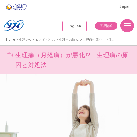
Japan
Menu
商品情報
English
Home
生理のケア＆アドバイス
生理中の悩み
生理痛が悪化！？生理痛の原因と緩和する方法
生理痛（月経痛）が悪化!? 生理痛の原
因と対処法