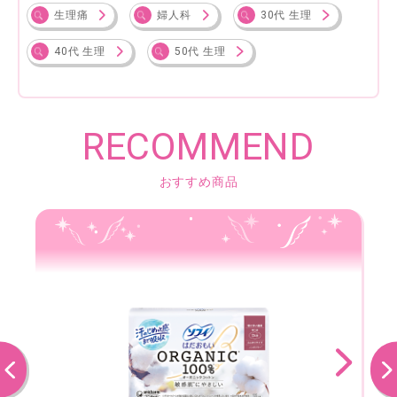
生理痛
婦人科
30代 生理
40代 生理
50代 生理
RECOMMEND
おすすめ商品
前へ
次へ