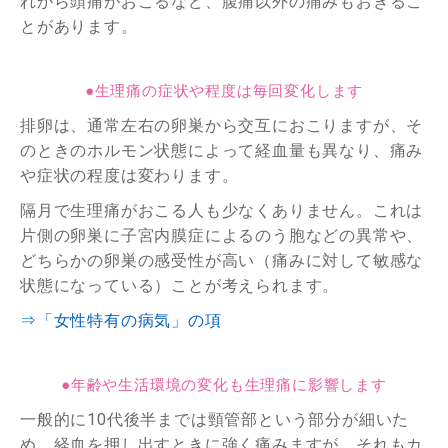
れから頭痛がおこるなど、腹痛以外の痛みもおきるこ
とがあります。
●生理痛の症状や程度は毎回変化します
排卵は、通常左右の卵巣から交互におこりますが、そ
のときのホルモン状態によって経血量も異なり、痛み
や症状の程度は変わります。
隔月で生理痛がおこる人も少なくありません。これは
片側の卵巣に子宮内膜症によるのう胞などの異常や、
どちらかの卵巣の感受性が高い（痛みに対して敏感な
状態になっている）ことが考えられます。
⇒「女性特有の病気」の項
●年齢や生活環境の変化も生理痛に影響します
一般的に10代後半までは頸管部という部分が細いた
め、経血を押し出すときに強く痛みますが、それもカ